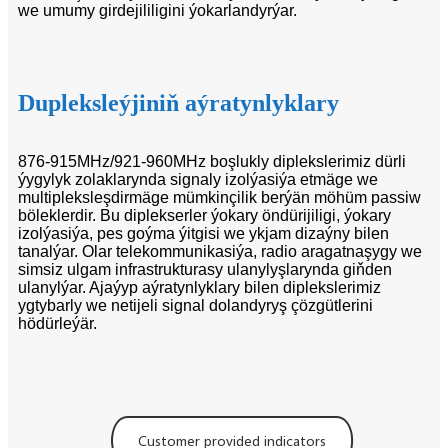
we umumy girdejililigini ýokarlandyrýar.
Dupleksleýjiniň aýratynlyklary
876-915MHz/921-960MHz boşlukly diplekslerimiz dürli
ýygylyk zolaklarynda signaly izolýasiýa etmäge we
multipleksleşdirmäge mümkinçilik berýän möhüm passiw
böleklerdir. Bu diplekserler ýokary öndürijiligi, ýokary
izolýasiýa, pes goýma ýitgisi we ykjam dizaýny bilen
tanalýar. Olar telekommunikasiýa, radio aragatnaşygy we
simsiz ulgam infrastrukturasy ulanylyşlarynda giňden
ulanylýar. Ajaýyp aýratynlyklary bilen diplekslerimiz
ygtybarly we netijeli signal dolandyryş çözgütlerini
hödürleýär.