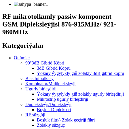
RF mikrotolkunly passiw komponent
GSM Dipleksleýjisi 876-915MHz/ 921-
960MHz
Kategoriýalar
Önümler
90°3dB Gibrid Köpri
3dB Gibrid Köprü
Ýokary ýygylykly giň zolakly 3dB gibrid köprü
Bias futbolkasy
Kombinator/Multipleksleýji
Ugurly birleşdiriji
Ýokary ýygylykly giň zolakly ugurly birleşdiriji
Mikrostrip ugurly birleşdiriji
Dupleksleýji/Dipleksleýji
Boşluk Duplekseri
RF süzgüji
Boşluk filtri^ Zolak geçiriji filtri
Zolakly süzgüç