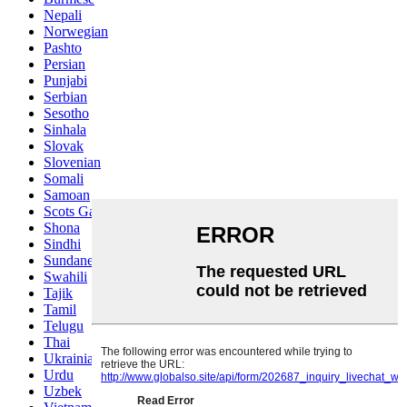
Nepali
Norwegian
Pashto
Persian
Punjabi
Serbian
Sesotho
Sinhala
Slovak
Slovenian
Somali
Samoan
Scots Gaelic
Shona
Sindhi
Sundanese
Swahili
Tajik
Tamil
Telugu
Thai
Ukrainian
Urdu
Uzbek