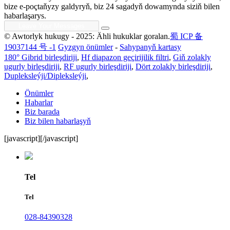
bize e-poçtaňyzy galdyryň, biz 24 sagadyň dowamynda siziň bilen
habarlaşarys.
© Awtorlyk hukugy - 2025: Ähli hukuklar goralan.
蜀 ICP 备
19037144 号 -1
Gyzgyn önümler
-
Sahypanyň kartasy
180° Gibrid birleşdiriji
,
Hf diapazon geçirijilik filtri
,
Giň zolakly
ugurly birleşdiriji
,
RF ugurly birleşdiriji
,
Dört zolakly birleşdiriji
,
Dupleksleýji/Dipleksleýji
,
Önümler
Habarlar
Biz barada
Biz bilen habarlaşyň
[javascript]
[/javascript]
Tel
Tel
028-84390328