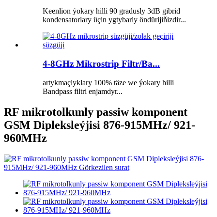
Keenlion ýokary hilli 90 gradusly 3dB gibrid
kondensatorlary üçin ygtybarly öndürijiňizdir...
4-8GHz Mikrostrip Filtr/Ba...
artykmaçlyklary 100% täze we ýokary hilli
Bandpass filtri enjamdyr...
RF mikrotolkunly passiw komponent
GSM Dipleksleýjisi 876-915MHz/ 921-
960MHz