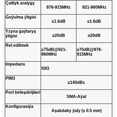
Çaltlyk aralygy
876-915MHz
921-960MHz
Goýulma ýitgisi
≤1.6dB
≤1.6dB
Yzyna gaýtaryş
≥20dB
≥20dB
ýitgisi
Ret edilmek
≥75dB@921-
≥75dB@876-
960MHz
915MHz
Impedans
50Ω
PIM3
≤140dBc
Port birleşdirijileri
SMA-Aýal
Konfigurasiýa
Aşakdaky ýaly (± 0.5 mm)