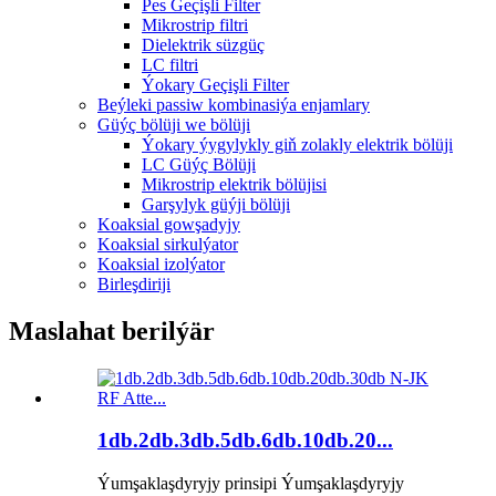
Pes Geçişli Filter
Mikrostrip filtri
Dielektrik süzgüç
LC filtri
Ýokary Geçişli Filter
Beýleki passiw kombinasiýa enjamlary
Güýç bölüji we bölüji
Ýokary ýygylykly giň zolakly elektrik bölüji
LC Güýç Bölüji
Mikrostrip elektrik bölüjisi
Garşylyk güýji bölüji
Koaksial gowşadyjy
Koaksial sirkulýator
Koaksial izolýator
Birleşdiriji
Maslahat berilýär
1db.2db.3db.5db.6db.10db.20...
Ýumşaklaşdyryjy prinsipi Ýumşaklaşdyryjy