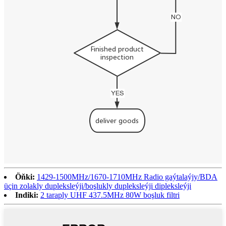
Öňki:
1429-1500MHz/1670-1710MHz Radio gaýtalaýjy/BDA
üçin zolakly dupleksleýji/boşlukly dupleksleýji dipleksleýji
Indiki:
2 taraply UHF 437.5MHz 80W boşluk filtri