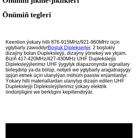
Önümiň jikme-jiklikleri
Önümiň tegleri
Keenlion ýokary hilli 876-915MHz/921-960MHz üçin
ygtybarly zawoddyr
Boşluk Diplekserler
. 2 boşlukly
dizaýny bolan Dupleksleýji, dizaýny ýönekeý we ykjam.
Biziň 417-420MHz/427-430MHz UHF Dupleksleýji
Dipleksleýjilerimiz UHF ýygylyk diapazonynda signallary
birleşdirip ýa-da bölüp, netijeli we ygtybarly aragatnaşygy
üpjün etmek üçin ulanylýan möhüm passiw enjamlardyr.
Ýokary hilli materiallardan ulanylyp dizaýn edilen UHF
Dupleksleýji Dipleksleýjilerimiz ýokary elektrik
öndürijiligini we berkligini kepillendirýär.