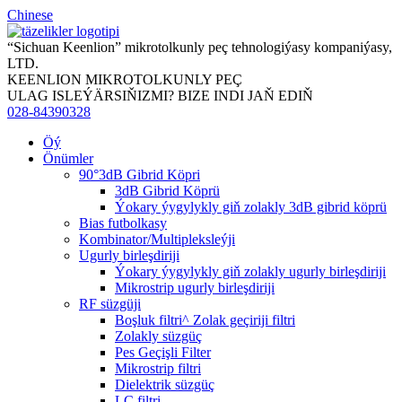
Chinese
“Sichuan Keenlion” mikrotolkunly peç tehnologiýasy kompaniýasy,
LTD.
KEENLION MIKROTOLKUNLY PEÇ
ULAG ISLEÝÄRSIŇIZMI? BIZE INDI JAŇ EDIŇ
028-84390328
Öý
Önümler
90°3dB Gibrid Köpri
3dB Gibrid Köprü
Ýokary ýygylykly giň zolakly 3dB gibrid köprü
Bias futbolkasy
Kombinator/Multipleksleýji
Ugurly birleşdiriji
Ýokary ýygylykly giň zolakly ugurly birleşdiriji
Mikrostrip ugurly birleşdiriji
RF süzgüji
Boşluk filtri^ Zolak geçiriji filtri
Zolakly süzgüç
Pes Geçişli Filter
Mikrostrip filtri
Dielektrik süzgüç
LC filtri