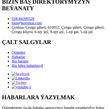
BIZIŇ BAŞ DIREKTORYMYZYŇ
BEÝANATY
028-84390328
tom@keenlion.com
Çenhua, Çengu şäheri, 610052, Çengu şäheri, Çengu şäheri,
Çengu köçesi, 6-njy jaý, 9-njy jaý, 1-nji gat, 5-nji jaý
ÇALT SALGYLAR
Önümler
Habarlar
Biz barada
Biz bilen habarlaşyň
HABARLARA ÝAZYLMAK
Önümlerimiz ýa-da bahalar sanawymyz barada soraglaryňyz bolsa,