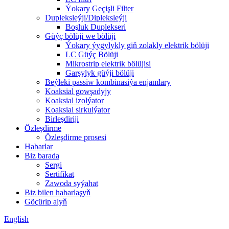
Ýokary Geçişli Filter
Dupleksleýji/Dipleksleýji
Boşluk Duplekseri
Güýç bölüji we bölüji
Ýokary ýygylykly giň zolakly elektrik bölüji
LC Güýç Bölüji
Mikrostrip elektrik bölüjisi
Garşylyk güýji bölüji
Beýleki passiw kombinasiýa enjamlary
Koaksial gowşadyjy
Koaksial izolýator
Koaksial sirkulýator
Birleşdiriji
Özleşdirme
Özleşdirme prosesi
Habarlar
Biz barada
Sergi
Sertifikat
Zawoda syýahat
Biz bilen habarlaşyň
Göçürip alyň
English