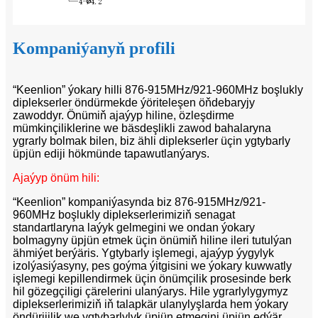
Kompaniýanyň profili
“Keenlion” ýokary hilli 876-915MHz/921-960MHz boşlukly
diplekserler öndürmekde ýöriteleşen öňdebaryjy
zawoddyr. Önümiň ajaýyp hiline, özleşdirme
mümkinçiliklerine we bäsdeşlikli zawod bahalaryna
ygrarly bolmak bilen, biz ähli diplekserler üçin ygtybarly
üpjün ediji hökmünde tapawutlanýarys.
Ajaýyp önüm hili:
“Keenlion” kompaniýasynda biz 876-915MHz/921-
960MHz boşlukly diplekserlerimiziň senagat
standartlaryna laýyk gelmegini we ondan ýokary
bolmagyny üpjün etmek üçin önümiň hiline ileri tutulýan
ähmiýet berýäris. Ygtybarly işlemegi, ajaýyp ýygylyk
izolýasiýasyny, pes goýma ýitgisini we ýokary kuwwatly
işlemegi kepillendirmek üçin önümçilik prosesinde berk
hil gözegçiligi çärelerini ulanýarys. Hile ygrarlylygymyz
diplekserlerimiziň iň talapkär ulanylyşlarda hem ýokary
öndürijilik we ygtybarlylyk üpjün etmegini üpjün edýär.