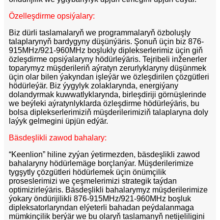
Özelleşdirme opsiýalary:
Biz dürli taslamalaryň we programmalaryň özboluşly
talaplarynyň bardygyny düşünýäris. Şonuň üçin biz 876-
915MHz/921-960MHz boşlukly diplekserlerimiz üçin giň
özleşdirme opsiýalaryny hödürleýäris. Tejribeli inženerler
toparymyz müşderileriň aýratyn zerurlyklaryny düşünmek
üçin olar bilen ýakyndan işleýär we özleşdirilen çözgütleri
hödürleýär. Biz ýygylyk zolaklarynda, energiýany
dolandyrmak kuwwatlyklarynda, birleşdiriji görnüşlerinde
we beýleki aýratynlyklarda özleşdirme hödürleýäris, bu
bolsa diplekserlerimiziň müşderilerimiziň talaplaryna doly
laýyk gelmegini üpjün edýär.
Bäsdeşlikli zawod bahalary:
“Keenlion” hiline zyýan ýetirmezden, bäsdeşlikli zawod
bahalaryny hödürlemäge borçlanýar. Müşderilerimize
tygşytly çözgütleri hödürlemek üçin önümçilik
proseslerimizi we çeşmelerimizi strategik taýdan
optimizirleýäris. Bäsdeşlikli bahalarymyz müşderilerimize
ýokary öndürijilikli 876-915MHz/921-960MHz boşluk
dipleksatorlaryndan elýeterli bahadan peýdalanmaga
mümkinçilik berýär we bu olaryň taslamanyň netijeliligini