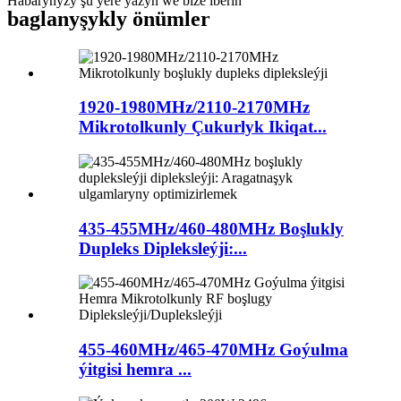
Habaryňyzy şu ýere ýazyň we bize iberiň
baglanyşykly önümler
1920-1980MHz/2110-2170MHz
Mikrotolkunly Çukurlyk Ikiqat...
435-455MHz/460-480MHz Boşlukly
Dupleks Dipleksleýji:...
455-460MHz/465-470MHz Goýulma
ýitgisi hemra ...