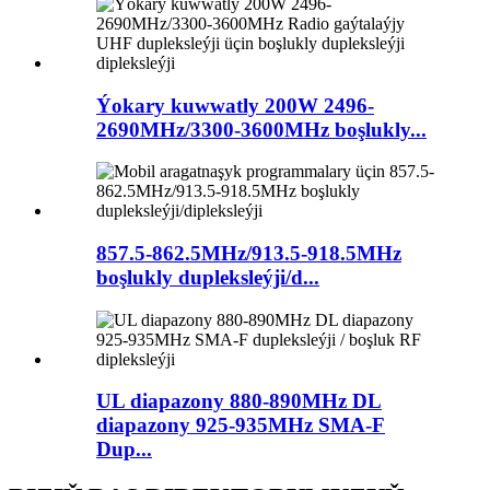
Ýokary kuwwatly 200W 2496-
2690MHz/3300-3600MHz boşlukly...
857.5-862.5MHz/913.5-918.5MHz
boşlukly dupleksleýji/d...
UL diapazony 880-890MHz DL
diapazony 925-935MHz SMA-F
Dup...