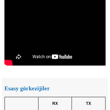
Esasy görkezijiler
RX
TX