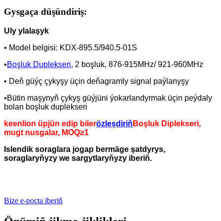
Gysgaça düşündiriş:
Uly ylalaşyk
• Model belgisi: KDX-895.5/940.5-01S
•
Boşluk Duplekseri
, 2 boşluk, 876-915MHz/ 921-960MHz
• Deň güýç çykyşy üçin deňagramly signal paýlanyşy
•Bütin maşynyň çykyş güýjüni ýokarlandyrmak üçin peýdaly
bolan boşluk duplekseri
keenlion üpjün edip biler
özleşdiriň
Boşluk Diplekseri,
mugt nusgalar, MOQ≥1
Islendik soraglara jogap bermäge şatdyrys,
soraglaryňyzy we sargytlaryňyzy iberiň.
Bize e-poçta iberiň