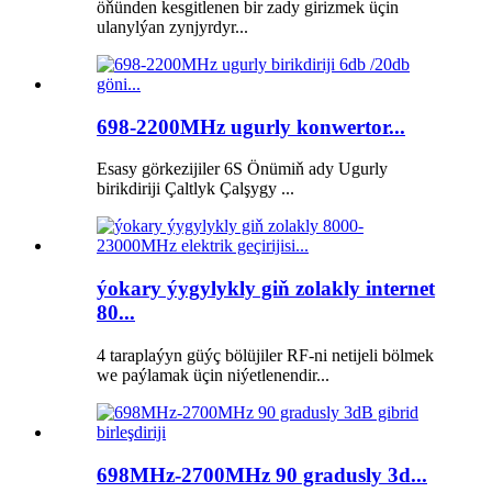
öňünden kesgitlenen bir zady girizmek üçin
ulanylýan zynjyrdyr...
698-2200MHz ugurly konwertor...
Esasy görkezijiler 6S Önümiň ady Ugurly
birikdiriji Çaltlyk Çalşygy ...
ýokary ýygylykly giň zolakly internet
80...
4 taraplaýyn güýç bölüjiler RF-ni netijeli bölmek
we paýlamak üçin niýetlenendir...
698MHz-2700MHz 90 gradusly 3d...