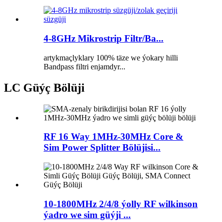
4-8GHz Mikrostrip Filtr/Ba...
artykmaçlyklary 100% täze we ýokary hilli
Bandpass filtri enjamdyr...
LC Güýç Bölüji
RF 16 Way 1MHz-30MHz Core &
Sim Power Splitter Bölüjisi...
10-1800MHz 2/4/8 ýolly RF wilkinson
ýadro we sim güýji ...