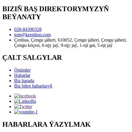
BIZIŇ BAŞ DIREKTORYMYZYŇ
BEÝANATY
028-84390328
tom@keenlion.com
Çenhua, Çengu şäheri, 610052, Çengu şäheri, Çengu şäheri,
Çengu köçesi, 6-njy jaý, 9-njy jaý, 1-nji gat, 5-nji jaý
ÇALT SALGYLAR
Önümler
Habarlar
Biz barada
Biz bilen habarlaşyň
HABARLARA ÝAZYLMAK