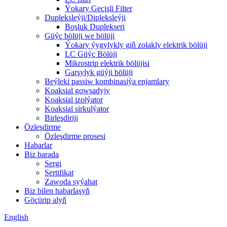
Ýokary Geçişli Filter
Dupleksleýji/Dipleksleýji
Boşluk Duplekseri
Güýç bölüji we bölüji
Ýokary ýygylykly giň zolakly elektrik bölüji
LC Güýç Bölüji
Mikrostrip elektrik bölüjisi
Garşylyk güýji bölüji
Beýleki passiw kombinasiýa enjamlary
Koaksial gowşadyjy
Koaksial izolýator
Koaksial sirkulýator
Birleşdiriji
Özleşdirme
Özleşdirme prosesi
Habarlar
Biz barada
Sergi
Sertifikat
Zawoda syýahat
Biz bilen habarlaşyň
Göçürip alyň
English