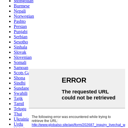
Mongolian
Burmese
Nepali
Norwegian
Pashto
Persian
Punjabi
Serbian
Sesotho
Sinhala
Slovak
Slovenian
Somali
Samoan
Scots Gaelic
Shona
Sindhi
Sundanese
Swahili
Tajik
Tamil
Telugu
Thai
Ukrainian
Urdu