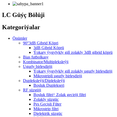
LC Güýç Bölüji
Kategoriýalar
Önümler
90°3dB Gibrid Köpri
3dB Gibrid Köprü
Ýokary ýygylykly giň zolakly 3dB gibrid köprü
Bias futbolkasy
Kombinator/Multipleksleýji
Ugurly birleşdiriji
Ýokary ýygylykly giň zolakly ugurly birleşdiriji
Mikrostripli ugurly birleşdiriji
Dupleksleýji/Dipleksleýji
Boşluk Duplekseri
RF süzgüji
Boşluk filtri^ Zolak geçiriji filtri
Zolakly süzgüç
Pes Geçişli Filter
Mikrostrip filtri
Dielektrik süzgüç