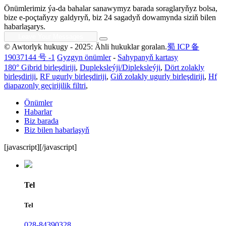
Önümlerimiz ýa-da bahalar sanawymyz barada soraglaryňyz bolsa,
bize e-poçtaňyzy galdyryň, biz 24 sagadyň dowamynda siziň bilen
habarlaşarys.
© Awtorlyk hukugy - 2025: Ähli hukuklar goralan.
蜀 ICP 备
19037144 号 -1
Gyzgyn önümler
-
Sahypanyň kartasy
180° Gibrid birleşdiriji
,
Dupleksleýji/Dipleksleýji
,
Dört zolakly
birleşdiriji
,
RF ugurly birleşdiriji
,
Giň zolakly ugurly birleşdiriji
,
Hf
diapazonly geçirijilik filtri
,
Önümler
Habarlar
Biz barada
Biz bilen habarlaşyň
[javascript]
[/javascript]
Tel
Tel
028-84390328