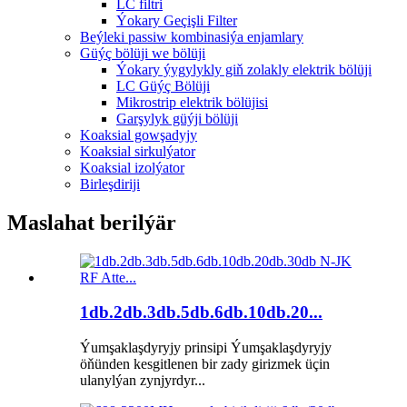
LC filtri
Ýokary Geçişli Filter
Beýleki passiw kombinasiýa enjamlary
Güýç bölüji we bölüji
Ýokary ýygylykly giň zolakly elektrik bölüji
LC Güýç Bölüji
Mikrostrip elektrik bölüjisi
Garşylyk güýji bölüji
Koaksial gowşadyjy
Koaksial sirkulýator
Koaksial izolýator
Birleşdiriji
Maslahat berilýär
1db.2db.3db.5db.6db.10db.20...
Ýumşaklaşdyryjy prinsipi Ýumşaklaşdyryjy
öňünden kesgitlenen bir zady girizmek üçin
ulanylýan zynjyrdyr...