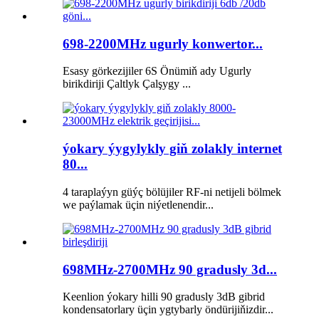
698-2200MHz ugurly konwertor...
Esasy görkezijiler 6S Önümiň ady Ugurly
birikdiriji Çaltlyk Çalşygy ...
ýokary ýygylykly giň zolakly internet
80...
4 taraplaýyn güýç bölüjiler RF-ni netijeli bölmek
we paýlamak üçin niýetlenendir...
698MHz-2700MHz 90 gradusly 3d...
Keenlion ýokary hilli 90 gradusly 3dB gibrid
kondensatorlary üçin ygtybarly öndürijiňizdir...