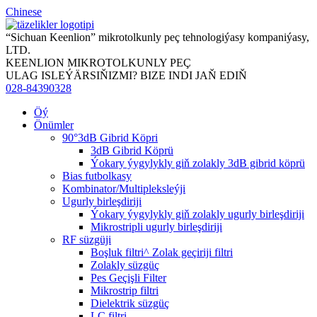
Chinese
“Sichuan Keenlion” mikrotolkunly peç tehnologiýasy kompaniýasy,
LTD.
KEENLION MIKROTOLKUNLY PEÇ
ULAG ISLEÝÄRSIŇIZMI? BIZE INDI JAŇ EDIŇ
028-84390328
Öý
Önümler
90°3dB Gibrid Köpri
3dB Gibrid Köprü
Ýokary ýygylykly giň zolakly 3dB gibrid köprü
Bias futbolkasy
Kombinator/Multipleksleýji
Ugurly birleşdiriji
Ýokary ýygylykly giň zolakly ugurly birleşdiriji
Mikrostripli ugurly birleşdiriji
RF süzgüji
Boşluk filtri^ Zolak geçiriji filtri
Zolakly süzgüç
Pes Geçişli Filter
Mikrostrip filtri
Dielektrik süzgüç
LC filtri