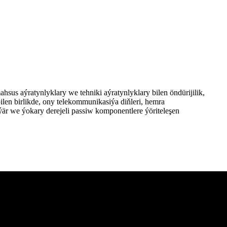
us aýratynlyklary we tehniki aýratynlyklary bilen öndürijilik,
ilen birlikde, ony telekommunikasiýa diňleri, hemra
r we ýokary derejeli passiw komponentlere ýöriteleşen