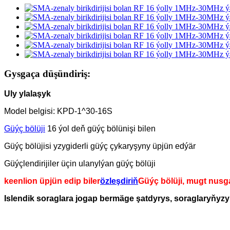
Gysgaça düşündiriş:
Uly ylalaşyk
Model belgisi: KPD-1^30-16S
Güýç bölüji
16 ýol deň güýç bölünişi bilen
Güýç bölüjisi yzygiderli güýç çykaryşyny üpjün edýär
Güýçlendirijiler üçin ulanylýan güýç bölüji
keenlion üpjün edip biler
özleşdiriň
Güýç bölüji, mugt nusg
Islendik soraglara jogap bermäge şatdyrys, soraglaryňyzy 