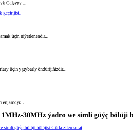
lyk Çalşygy ...
amak üçin niýetlenendir...
ary üçin ygtybarly öndürijiňizdir...
i enjamdyr...
ly 1MHz-30MHz ýadro we simli güýç bölüji b