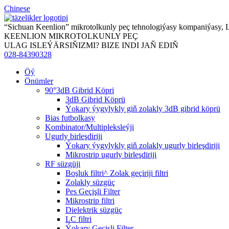
Chinese
“Sichuan Keenlion” mikrotolkunly peç tehnologiýasy kompaniýasy,
KEENLION MIKROTOLKUNLY PEÇ
ULAG ISLEÝÄRSIŇIZMI? BIZE INDI JAŇ EDIŇ
028-84390328
Öý
Önümler
90°3dB Gibrid Köpri
3dB Gibrid Köprü
Ýokary ýygylykly giň zolakly 3dB gibrid köprü
Bias futbolkasy
Kombinator/Multipleksleýji
Ugurly birleşdiriji
Ýokary ýygylykly giň zolakly ugurly birleşdiriji
Mikrostrip ugurly birleşdiriji
RF süzgüji
Boşluk filtri^ Zolak geçiriji filtri
Zolakly süzgüç
Pes Geçişli Filter
Mikrostrip filtri
Dielektrik süzgüç
LC filtri
Ýokary Geçişli Filter