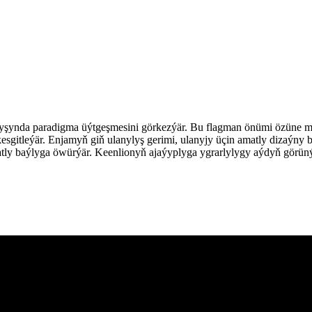
şynda paradigma üýtgeşmesini görkezýär. Bu flagman önümi özüne mahs
esgitleýär. Enjamyň giň ulanylyş gerimi, ulanyjy üçin amatly dizaýny b
ly baýlyga öwürýär. Keenlionyň ajaýyplyga ygrarlylygy aýdyň görünýä