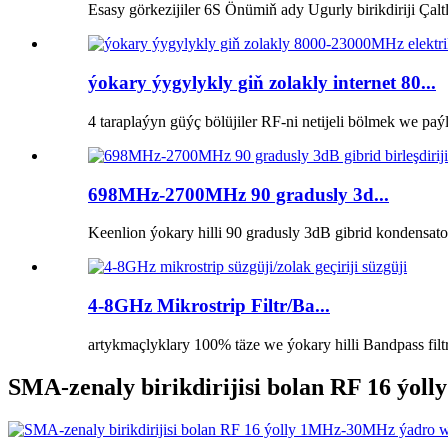
Esasy görkezijiler 6S Önümiň ady Ugurly birikdiriji Çalt
ýokary ýygylykly giň zolakly internet 80...
4 taraplaýyn güýç bölüjiler RF-ni netijeli bölmek we paýl
698MHz-2700MHz 90 gradusly 3d...
Keenlion ýokary hilli 90 gradusly 3dB gibrid kondensatorl
4-8GHz Mikrostrip Filtr/Ba...
artykmaçlyklary 100% täze we ýokary hilli Bandpass filtr
SMA-zenaly birikdirijisi bolan RF 16 ýol