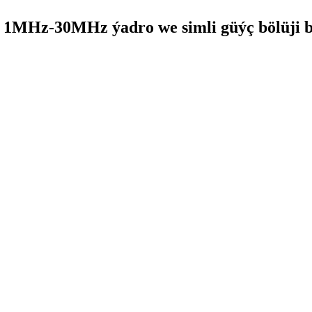
ly 1MHz-30MHz ýadro we simli güýç bölüji b