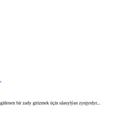
tlenen bir zady girizmek üçin ulanylýan zynjyrdyr...