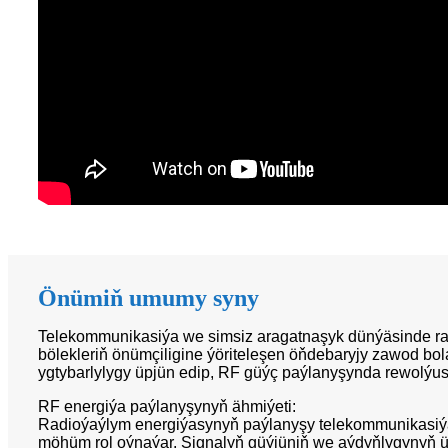
Önümiň umumy syny
Telekommunikasiýa we simsiz aragatnaşyk dünýäsinde radi
bölekleriň önümçiligine ýöriteleşen öňdebaryjy zawod bol
ygtybarlylygy üpjün edip, RF güýç paýlanyşynda rewolýus
RF energiýa paýlanyşynyň ähmiýeti:
Radioýaýlym energiýasynyň paýlanyşy telekommunikasiýa d
möhüm rol oýnaýar. Signalyň güýjüniň we aýdyňlygynyň üz