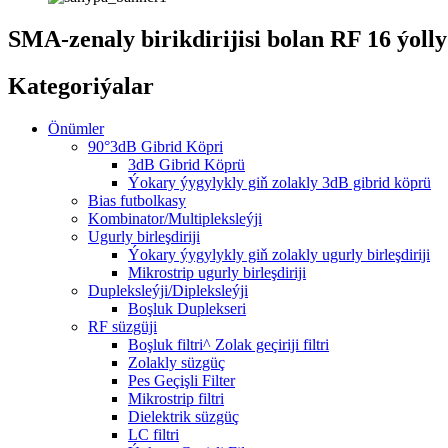
SMA-zenaly birikdirijisi bolan RF 16 ýol
Kategoriýalar
Önümler
90°3dB Gibrid Köpri
3dB Gibrid Köprü
Ýokary ýygylykly giň zolakly 3dB gibrid köprü
Bias futbolkasy
Kombinator/Multipleksleýji
Ugurly birleşdiriji
Ýokary ýygylykly giň zolakly ugurly birleşdiriji
Mikrostrip ugurly birleşdiriji
Dupleksleýji/Dipleksleýji
Boşluk Duplekseri
RF süzgüji
Boşluk filtri^ Zolak geçiriji filtri
Zolakly süzgüç
Pes Geçişli Filter
Mikrostrip filtri
Dielektrik süzgüç
LC filtri