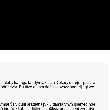
 talaby kanagatlandyrmak üçin, ýokary derejeli passiw
ödürleýär. Bu täze enjam deňsiz-taýsyz öndürijiligi we
ymlar ýaly dürli aragatnaşyk ulgamlarynyň işlemeginde
irnäçe kabul edijilere üznüksiz geçirilmegi zerurdyr.