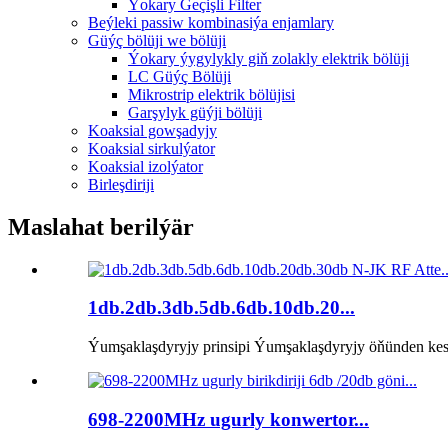
Ýokary Geçişli Filter
Beýleki passiw kombinasiýa enjamlary
Güýç bölüji we bölüji
Ýokary ýygylykly giň zolakly elektrik bölüji
LC Güýç Bölüji
Mikrostrip elektrik bölüjisi
Garşylyk güýji bölüji
Koaksial gowşadyjy
Koaksial sirkulýator
Koaksial izolýator
Birleşdiriji
Maslahat berilýär
1db.2db.3db.5db.6db.10db.20...
Ýumşaklaşdyryjy prinsipi Ýumşaklaşdyryjy öňünden kesgi
698-2200MHz ugurly konwertor...