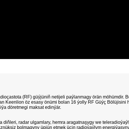
oçastota (RF) güýjüniň netijeli paýlanmagy örän möhümdir. Bu
an Keenlion öz esasy önümi bolan 16 ýolly RF Güýç Bölüjisini h
iýa döretmegi maksat edinýär.
iňleri, radar ulgamlary, hemra aragatnaşygy we teleradioýaýl
nüksiz bolmagyny üpjün etmek üçin radioýaýlym energiýasynyň b