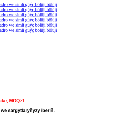
alar, MOQ≥1
we sargytlaryňyzy iberiň.