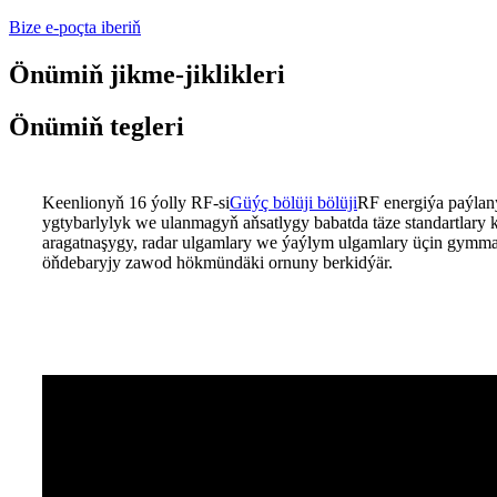
Bize e-poçta iberiň
Önümiň jikme-jiklikleri
Önümiň tegleri
Keenlionyň 16 ýolly RF-si
Güýç bölüji bölüji
RF energiýa paýlany
ygtybarlylyk we ulanmagyň aňsatlygy babatda täze standartlary k
aragatnaşygy, radar ulgamlary we ýaýlym ulgamlary üçin gymmat
öňdebaryjy zawod hökmündäki ornuny berkidýär.