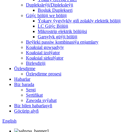
Dupleksleýji/Dipleksleýji
Boşluk Duplekseri
Güýç bölüji we bölüji
Ýokary ýygylykly giň zolakly elektrik bölüji
LC Güýç Bölüji
Mikrostrip elektrik bölüjisi
Garşylyk güýji bölüji
Beýleki passiw kombinasiýa enjamlary
Koaksial gowşadyjy
Koaksial izolýator
Koaksial sirkulýator
Birleşdiriji
Özleşdirme
Özleşdirme prosesi
Habarlar
Biz barada
Sergi
Sertifikat
Zawoda syýahat
Biz bilen habarlaşyň
Göçürip alyň
English