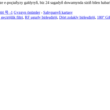
e e-poçtaňyzy galdyryň, biz 24 sagadyň dowamynda siziň bilen habarl
44 号 -1
Gyzgyn önümler
-
Sahypanyň kartasy
eçirijilik filtri
,
RF ugurly birleşdiriji
,
Dört zolakly birleşdiriji
,
180° Gib