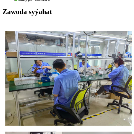
Zawoda syýahat