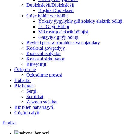
Dupleksleýji/Dipleksleýji
Boşluk Duplekseri
Güýç bölüji we bölüji
Ýokary ýygylykly giň zolakly elektrik bölüji
LC Güýç Bölüji
Mikrostrip elektrik bölüjisi
Garşylyk güýji bölüji
Beýleki passiw kombinasiýa enjamlary
Koaksial gowşadyjy
Koaksial izolýator
Koaksial sirkulýator
Birleşdiriji
Özleşdirme
Özleşdirme prosesi
Habarlar
Biz barada
Sergi
Sertifikat
Zawoda syýahat
Biz bilen habarlaşyň
Göçürip alyň
English