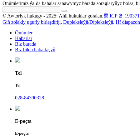
Önümlerimiz ýa-da bahalar sanawymyz barada soraglaryňyz bolsa, biz
© Awtorlyk hukugy - 2025: Ähli hukuklar goralan.
蜀 ICP 备 190371
Giň zolakly ugurly birleşdiriji
,
Dupleksleýji/Dipleksleýji
,
Hf diapazon g
Önümler
Habarlar
Biz barada
Biz bilen habarlaşyň
Tel
Tel
028-84390328
E-poçta
E-poçta