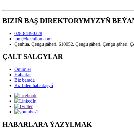
BIZIŇ BAŞ DIREKTORYMYZYŇ BEÝA
028-84390328
tom@keenlion.com
Çenhua, Çengu şäheri, 610052, Çengu şäheri, Çengu şäheri, Çengu
ÇALT SALGYLAR
Önümler
Habarlar
Biz barada
Biz bilen habarlaşyň
HABARLARA ÝAZYLMAK