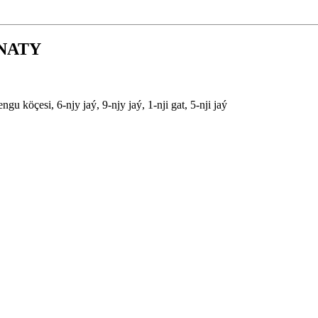
NATY
 köçesi, 6-njy jaý, 9-njy jaý, 1-nji gat, 5-nji jaý