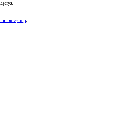
aşarys.
rid birleşdiriji
,