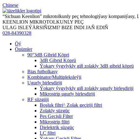
Chinese
“Sichuan Keenlion” mikrotolkunly peç tehnologiýasy kompaniýasy,
KEENLION MIKROTOLKUNLY PEÇ
ULAG ISLEÝÄRSIŇIZMI? BIZE INDI JAŇ EDIŇ
028-84390328
Öý
Önümler
90°3dB Gibrid Köpri
3dB Gibrid Köprü
Ýokary ýygylykly giň zolakly 3dB gibrid köprü
Bias futbolkasy
Kombinator/Multipleksleýji
Ugurly birleşdiriji
Ýokary ýygylykly giň zolakly ugurly birleşdiriji
Mikrostrip ugurly birleşdiriji
RF süzgüji
Boşluk filtri^ Zolak geçiriji filtri
Zolakly süzgüç
Pes Geçişli Filter
Mikrostrip filtri
Dielektrik süzgüç
LC filtri
Ýokary Geçişli Filter