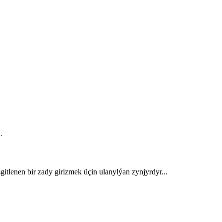
tlenen bir zady girizmek üçin ulanylýan zynjyrdyr...