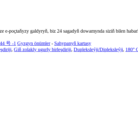
e e-poçtaňyzy galdyryň, biz 24 sagadyň dowamynda siziň bilen habarl
44 号 -1
Gyzgyn önümler
-
Sahypanyň kartasy
şdiriji
,
Giň zolakly ugurly birleşdiriji
,
Dupleksleýji/Dipleksleýji
,
180° G