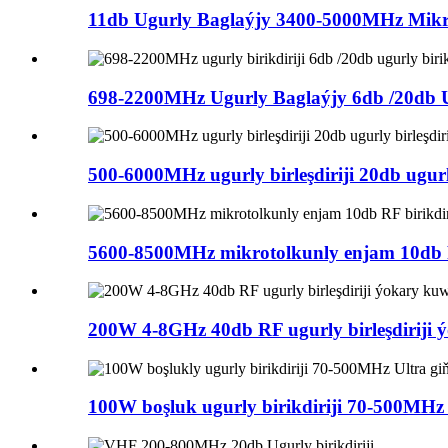
11db Ugurly Baglaýjy 3400-5000MHz Mikr
698-2200MHz Ugurly Baglaýjy 6db /20db Ug
500-6000MHz ugurly birleşdiriji 20db ugurly 
5600-8500MHz mikrotolkunly enjam 10db RF 
200W 4-8GHz 40db RF ugurly birleşdiriji ý
100W boşluk ugurly birikdiriji 70-500MHz ul