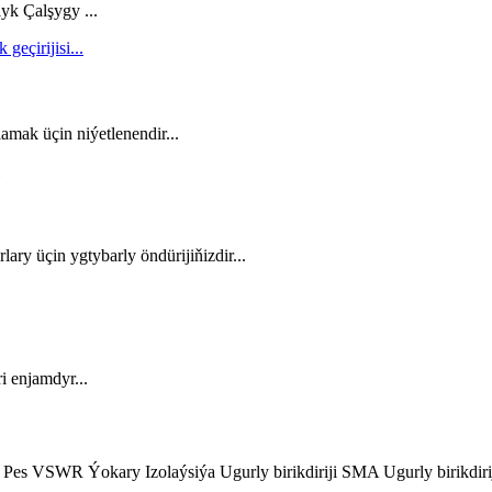
lyk Çalşygy ...
amak üçin niýetlenendir...
ary üçin ygtybarly öndürijiňizdir...
i enjamdyr...