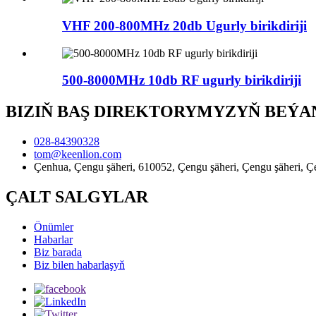
VHF 200-800MHz 20db Ugurly birikdiriji
500-8000MHz 10db RF ugurly birikdiriji
BIZIŇ BAŞ DIREKTORYMYZYŇ BEÝA
028-84390328
tom@keenlion.com
Çenhua, Çengu şäheri, 610052, Çengu şäheri, Çengu şäheri, Çengu
ÇALT SALGYLAR
Önümler
Habarlar
Biz barada
Biz bilen habarlaşyň