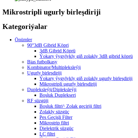
Mikrostripli ugurly birleşdiriji
Kategoriýalar
Önümler
90°3dB Gibrid Köpri
3dB Gibrid Köprü
Ýokary ýygylykly giň zolakly 3dB gibrid köprü
Bias futbolkasy
Kombinator/Multipleksleýji
Ugurly birleşdiriji
Ýokary ýygylykly giň zolakly ugurly birleşdiriji
Mikrostripli ugurly birleşdiriji
Dupleksleýji/Dipleksleýji
Boşluk Duplekseri
RF süzgüji
Boşluk filtri^ Zolak geçiriji filtri
Zolakly süzgüç
Pes Geçişli Filter
Mikrostrip filtri
Dielektrik süzgüç
LC filtri