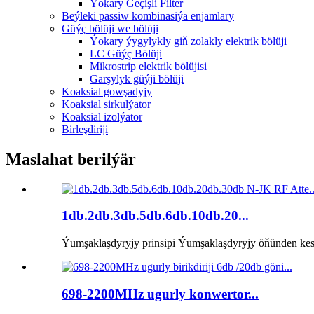
Ýokary Geçişli Filter
Beýleki passiw kombinasiýa enjamlary
Güýç bölüji we bölüji
Ýokary ýygylykly giň zolakly elektrik bölüji
LC Güýç Bölüji
Mikrostrip elektrik bölüjisi
Garşylyk güýji bölüji
Koaksial gowşadyjy
Koaksial sirkulýator
Koaksial izolýator
Birleşdiriji
Maslahat berilýär
1db.2db.3db.5db.6db.10db.20...
Ýumşaklaşdyryjy prinsipi Ýumşaklaşdyryjy öňünden kesgi
698-2200MHz ugurly konwertor...