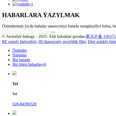
HABARLARA ÝAZYLMAK
Önümlerimiz ýa-da bahalar sanawymyz barada soraglaryňyz bolsa, biz
© Awtorlyk hukugy - 2025: Ähli hukuklar goralan.
蜀 ICP 备 190371
RF ugurly birleşdiriji
,
Hf diapazonly geçirijilik filtri
,
Dört zolakly birle
Önümler
Habarlar
Biz barada
Biz bilen habarlaşyň
Tel
Tel
028-84390328