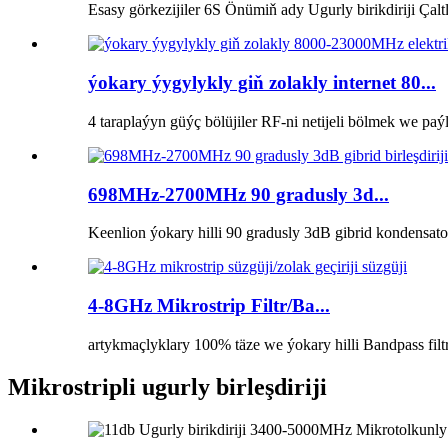
Esasy görkezijiler 6S Önümiň ady Ugurly birikdiriji Çalt
ýokary ýygylykly giň zolakly internet 80...
4 taraplaýyn güýç bölüjiler RF-ni netijeli bölmek we paýl
698MHz-2700MHz 90 gradusly 3d...
Keenlion ýokary hilli 90 gradusly 3dB gibrid kondensatorl
4-8GHz Mikrostrip Filtr/Ba...
artykmaçlyklary 100% täze we ýokary hilli Bandpass filtr
Mikrostripli ugurly birleşdiriji