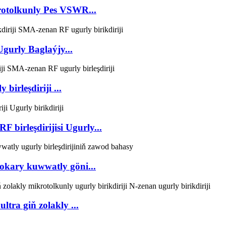
otolkunly Pes VSWR...
urly Baglaýjy...
birleşdiriji ...
birleşdirijisi Ugurly...
okary kuwwatly göni...
tra giň zolakly ...