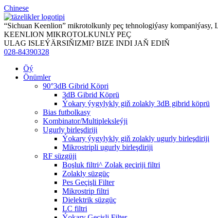
Chinese
“Sichuan Keenlion” mikrotolkunly peç tehnologiýasy kompaniýasy,
KEENLION MIKROTOLKUNLY PEÇ
ULAG ISLEÝÄRSIŇIZMI? BIZE INDI JAŇ EDIŇ
028-84390328
Öý
Önümler
90°3dB Gibrid Köpri
3dB Gibrid Köprü
Ýokary ýygylykly giň zolakly 3dB gibrid köprü
Bias futbolkasy
Kombinator/Multipleksleýji
Ugurly birleşdiriji
Ýokary ýygylykly giň zolakly ugurly birleşdiriji
Mikrostripli ugurly birleşdiriji
RF süzgüji
Boşluk filtri^ Zolak geçiriji filtri
Zolakly süzgüç
Pes Geçişli Filter
Mikrostrip filtri
Dielektrik süzgüç
LC filtri
Ýokary Geçişli Filter