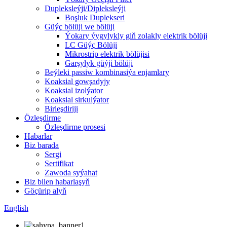
Dupleksleýji/Dipleksleýji
Boşluk Duplekseri
Güýç bölüji we bölüji
Ýokary ýygylykly giň zolakly elektrik bölüji
LC Güýç Bölüji
Mikrostrip elektrik bölüjisi
Garşylyk güýji bölüji
Beýleki passiw kombinasiýa enjamlary
Koaksial gowşadyjy
Koaksial izolýator
Koaksial sirkulýator
Birleşdiriji
Özleşdirme
Özleşdirme prosesi
Habarlar
Biz barada
Sergi
Sertifikat
Zawoda syýahat
Biz bilen habarlaşyň
Göçürip alyň
English