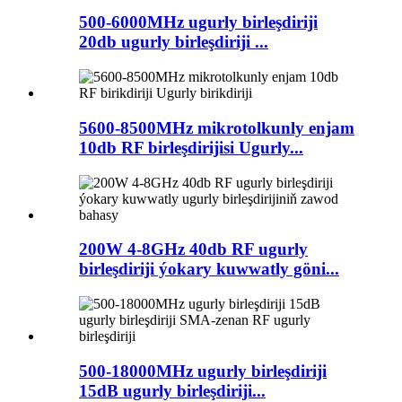
500-6000MHz ugurly birleşdiriji
20db ugurly birleşdiriji ...
5600-8500MHz mikrotolkunly enjam
10db RF birleşdirijisi Ugurly...
200W 4-8GHz 40db RF ugurly
birleşdiriji ýokary kuwwatly göni...
500-18000MHz ugurly birleşdiriji
15dB ugurly birleşdiriji...