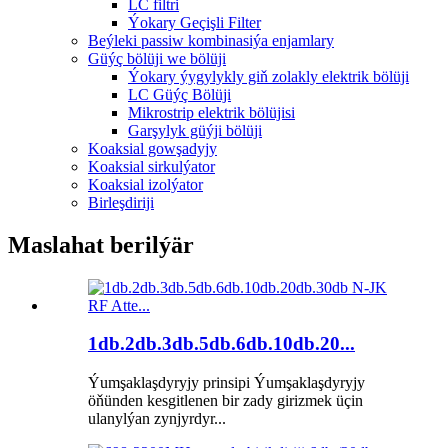
LC filtri
Ýokary Geçişli Filter
Beýleki passiw kombinasiýa enjamlary
Güýç bölüji we bölüji
Ýokary ýygylykly giň zolakly elektrik bölüji
LC Güýç Bölüji
Mikrostrip elektrik bölüjisi
Garşylyk güýji bölüji
Koaksial gowşadyjy
Koaksial sirkulýator
Koaksial izolýator
Birleşdiriji
Maslahat berilýär
1db.2db.3db.5db.6db.10db.20...
Ýumşaklaşdyryjy prinsipi Ýumşaklaşdyryjy
öňünden kesgitlenen bir zady girizmek üçin
ulanylýan zynjyrdyr...