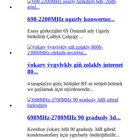
698-2200MHz ugurly konwertor...
Esasy görkezijiler 6S Önümiň ady Ugurly
birikdiriji Çaltlyk Çalşygy ...
ýokary ýygylykly giň zolakly internet
80...
4 taraplaýyn güýç bölüjiler RF-ni netijeli bölmek
we paýlamak üçin niýetlenendir...
698MHz-2700MHz 90 gradusly 3d...
Keenlion ýokary hilli 90 gradusly 3dB gibrid
kondensatorlary üçin ygtybarly öndürijiňizdir...