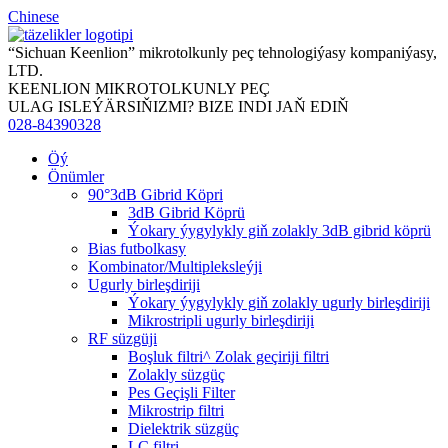
Chinese
“Sichuan Keenlion” mikrotolkunly peç tehnologiýasy kompaniýasy,
LTD.
KEENLION MIKROTOLKUNLY PEÇ
ULAG ISLEÝÄRSIŇIZMI? BIZE INDI JAŇ EDIŇ
028-84390328
Öý
Önümler
90°3dB Gibrid Köpri
3dB Gibrid Köprü
Ýokary ýygylykly giň zolakly 3dB gibrid köprü
Bias futbolkasy
Kombinator/Multipleksleýji
Ugurly birleşdiriji
Ýokary ýygylykly giň zolakly ugurly birleşdiriji
Mikrostripli ugurly birleşdiriji
RF süzgüji
Boşluk filtri^ Zolak geçiriji filtri
Zolakly süzgüç
Pes Geçişli Filter
Mikrostrip filtri
Dielektrik süzgüç
LC filtri