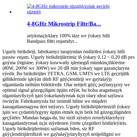
4-8GHz Mikrostrip Filtr/Ba...
artykmaçlyklary 100% täze we ýokary hilli
Bandpass filtri enjamdyr...
Ugurly birikdiriji, fabrikamyz tarapyndan öndürilen ýokary hilli
passiw enjam. Ugurly birikdirijilerimiz iň ýokary 0,12 ~ 0,20 dB pes
goýma ýitgisine, ýokary kuwwatly işlemegiň mümkinçiliklerine
(80W, 200W we 300W) we 20 dB min ýokary ugur gazançlaryna
eýedir. Bu birikdirijiler TETRA, GSM, UMTS we LTE geçirijilik
giňliklerinde işleýän dürli RF güýçlendiriji we gaýtalaýjy
ulgamlarda möhüm böleklerdir. Olar netijeli güýç paýlanyşyny we
optimal signal gözegçiligini üpjün edýär, bu bolsa aragatnaşyk
ulgamlaryňyzyň işini ýokarlandyrmak üçin olary ideal saýlawa
öwürýär. Fabrikamyzda biz önümiň hiline we müşderi
kanagatlanmagyna ileri tutýarys. Ugurly birikdirijilerimiziň ýokary
işini we çydamlylygyny üpjün etmek üçin berk hil gözegçiliginden
geçýärler. Mundan başga-da, biz siziň aýratyn zerurlyklaryňyzy
kanagatlandyrmak üçin niýetlenen ýörite çözgütleri hödürleýäris.
Ugurly birikdirijilerimizi saýlamak bilen, siz RF
güýçlendirijileriňiziň we gaýtalaýjylaryňyzyň netijeliligini we