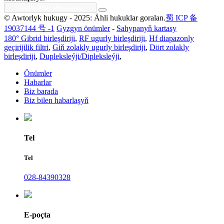
© Awtorlyk hukugy - 2025: Ähli hukuklar goralan.
蜀 ICP 备
19037144 号 -1
Gyzgyn önümler
-
Sahypanyň kartasy
180° Gibrid birleşdiriji
,
RF ugurly birleşdiriji
,
Hf diapazonly
geçirijilik filtri
,
Giň zolakly ugurly birleşdiriji
,
Dört zolakly
birleşdiriji
,
Dupleksleýji/Dipleksleýji
,
Önümler
Habarlar
Biz barada
Biz bilen habarlaşyň
Tel
Tel
028-84390328
E-poçta