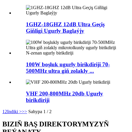
1GHZ-18GHZ 12dB Ultra Geçiş
Giňligi Ugurly Baglaýjy
100W boşluk ugurly birikdiriji 70-
500MHz ultra giň zolakly ...
VHF 200-800MHz 20db Ugurly
birikdiriji
1
2
Indiki >
>>
Sahypa 1 / 2
BIZIŇ BAŞ DIREKTORYMYZYŇ
BEÝANATY