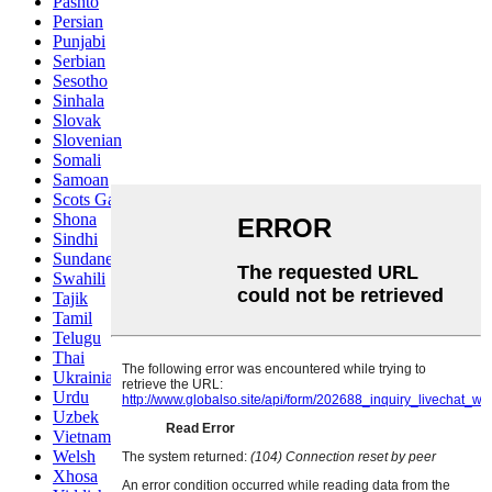
Pashto
Persian
Punjabi
Serbian
Sesotho
Sinhala
Slovak
Slovenian
Somali
Samoan
Scots Gaelic
Shona
Sindhi
Sundanese
Swahili
Tajik
Tamil
Telugu
Thai
Ukrainian
Urdu
Uzbek
Vietnamese
Welsh
Xhosa