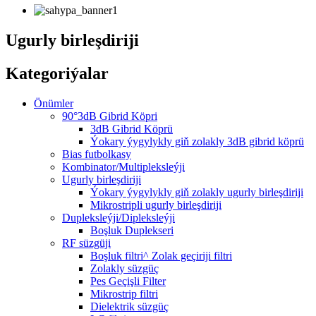
Ugurly birleşdiriji
Kategoriýalar
Önümler
90°3dB Gibrid Köpri
3dB Gibrid Köprü
Ýokary ýygylykly giň zolakly 3dB gibrid köprü
Bias futbolkasy
Kombinator/Multipleksleýji
Ugurly birleşdiriji
Ýokary ýygylykly giň zolakly ugurly birleşdiriji
Mikrostripli ugurly birleşdiriji
Dupleksleýji/Dipleksleýji
Boşluk Duplekseri
RF süzgüji
Boşluk filtri^ Zolak geçiriji filtri
Zolakly süzgüç
Pes Geçişli Filter
Mikrostrip filtri
Dielektrik süzgüç