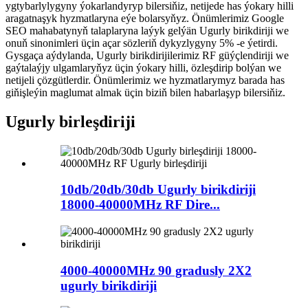
ygtybarlylygyny ýokarlandyryp bilersiňiz, netijede has ýokary hilli
aragatnaşyk hyzmatlaryna eýe bolarsyňyz. Önümlerimiz Google
SEO mahabatynyň talaplaryna laýyk gelýän Ugurly birikdiriji we
onuň sinonimleri üçin açar sözleriň dykyzlygyny 5% -e ýetirdi.
Gysgaça aýdylanda, Ugurly birikdirijilerimiz RF güýçlendiriji we
gaýtalaýjy ulgamlaryňyz üçin ýokary hilli, özleşdirip bolýan we
netijeli çözgütlerdir. Önümlerimiz we hyzmatlarymyz barada has
giňişleýin maglumat almak üçin biziň bilen habarlaşyp bilersiňiz.
Ugurly birleşdiriji
10db/20db/30db Ugurly birikdiriji
18000-40000MHz RF Dire...
4000-40000MHz 90 gradusly 2X2
ugurly birikdiriji