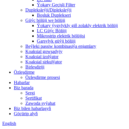
Ýokary Geçişli Filter
Dupleksleýji/Dipleksleýji
Boşluk Duplekseri
Güýç bölüji we bölüji
Ýokary ýygylykly giň zolakly elektrik bölüji
LC Güýç Bölüji
Mikrostrip elektrik bölüjisi
Garşylyk güýji bölüji
Beýleki passiw kombinasiýa enjamlary
Koaksial gowşadyjy
Koaksial izolýator
Koaksial sirkulýator
Birleşdiriji
Özleşdirme
Özleşdirme prosesi
Habarlar
Biz barada
Sergi
Sertifikat
Zawoda syýahat
Biz bilen habarlaşyň
Göçürip alyň
English