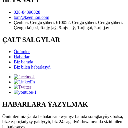
028-84390328
tom@keenlion.com
Çenhua, Çengu şäheri, 610052, Çengu şäheri, Çengu şäheri,
Çengu köçesi, 6-njy jaý, 9-njy jaý, 1-nji gat, 5-nji jaý
ÇALT SALGYLAR
Önümler
Habarlar
Biz barada
Biz bilen habarlaşyň
HABARLARA ÝAZYLMAK
Önümlerimiz ýa-da bahalar sanawymyz barada soraglaryňyz bolsa,
bize e-poçtaňyzy galdyryň, biz 24 sagadyň dowamynda siziň bilen
habarlaşarys.