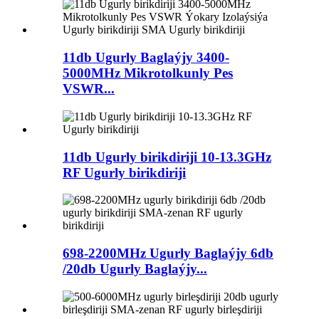
11db Ugurly Baglaýjy 3400-
5000MHz Mikrotolkunly Pes
VSWR...
11db Ugurly birikdiriji 10-13.3GHz
RF Ugurly birikdiriji
698-2200MHz Ugurly Baglaýjy 6db
/20db Ugurly Baglaýjy...