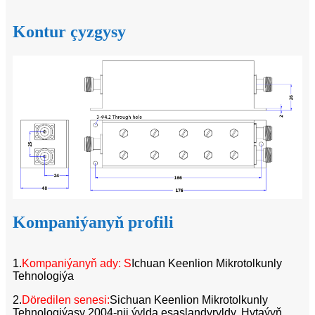
Kontur çyzgysy
Kompaniýanyň profili
1.
Kompaniýanyň ady: S
Ichuan Keenlion Mikrotolkunly
Tehnologiýa
2.
Döredilen senesi:
Sichuan Keenlion Mikrotolkunly
Tehnologiýasy 2004-nji ýylda esaslandyryldy. Hytaýyň