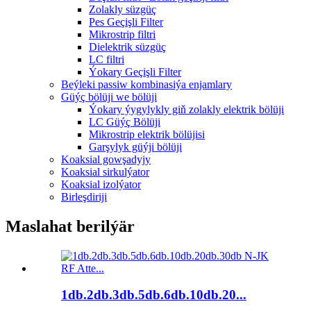
Zolakly süzgüç
Pes Geçişli Filter
Mikrostrip filtri
Dielektrik süzgüç
LC filtri
Ýokary Geçişli Filter
Beýleki passiw kombinasiýa enjamlary
Güýç bölüji we bölüji
Ýokary ýygylykly giň zolakly elektrik bölüji
LC Güýç Bölüji
Mikrostrip elektrik bölüjisi
Garşylyk güýji bölüji
Koaksial gowşadyjy
Koaksial sirkulýator
Koaksial izolýator
Birleşdiriji
Maslahat berilýär
1db.2db.3db.5db.6db.10db.20...