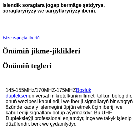
Islendik soraglara jogap bermäge şatdyrys,
soraglaryňyzy we sargytlaryňyzy iberiň.
Bize e-poçta iberiň
Önümiň jikme-jiklikleri
Önümiň tegleri
145-155MHz/170MHZ-175MHZ
Boşluk
duplekseri
universal mikrotolkun/millimetr tolkun bölegidir,
onuň wezipesi kabul ediji we iberiji signallaryň bir wagtyň
özünde kadaly işlemegini üpjün etmek üçin iberiji we
kabul ediji signallary bölüp aýyrmakdyr. Bu UHF
Dupleksleýji professional enjamdyr, inçe we takyk işlenip
düzülendir, berk we çydamlydyr.