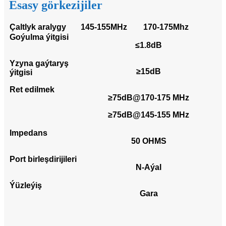
Esasy görkezijiler
Çaltlyk aralygy
145-155MHz
170-175Mhz
Goýulma ýitgisi
≤1.8dB
Yzyna gaýtaryş
≥15dB
ýitgisi
Ret edilmek
≥75dB@170-175 MHz
≥75dB@145-155 MHz
Impedans
50 OHMS
Port birleşdirijileri
N-Aýal
Ýüzleýiş
Gara