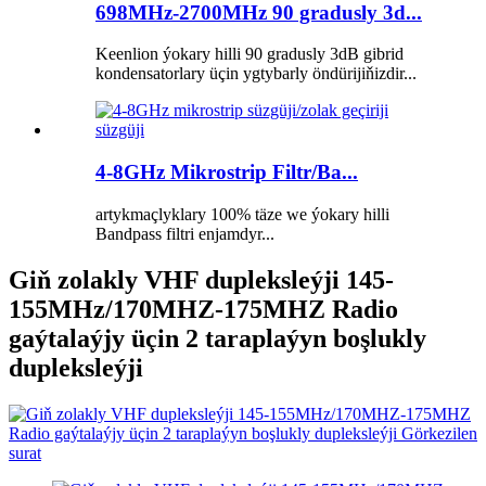
698MHz-2700MHz 90 gradusly 3d...
Keenlion ýokary hilli 90 gradusly 3dB gibrid
kondensatorlary üçin ygtybarly öndürijiňizdir...
4-8GHz Mikrostrip Filtr/Ba...
artykmaçlyklary 100% täze we ýokary hilli
Bandpass filtri enjamdyr...
Giň zolakly VHF dupleksleýji 145-
155MHz/170MHZ-175MHZ Radio
gaýtalaýjy üçin 2 taraplaýyn boşlukly
dupleksleýji