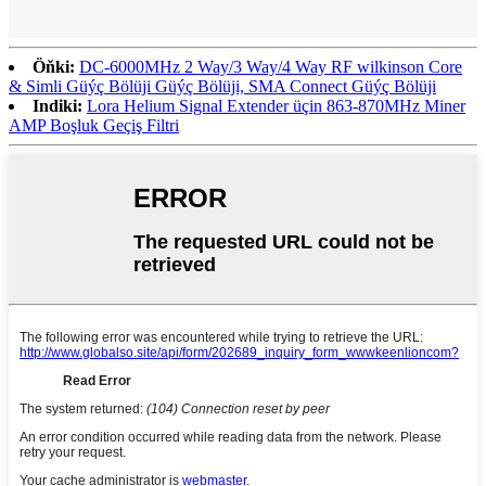
Öňki:
DC-6000MHz 2 Way/3 Way/4 Way RF wilkinson Core
& Simli Güýç Bölüji Güýç Bölüji, SMA Connect Güýç Bölüji
Indiki:
Lora Helium Signal Extender üçin 863-870MHz Miner
AMP Boşluk Geçiş Filtri