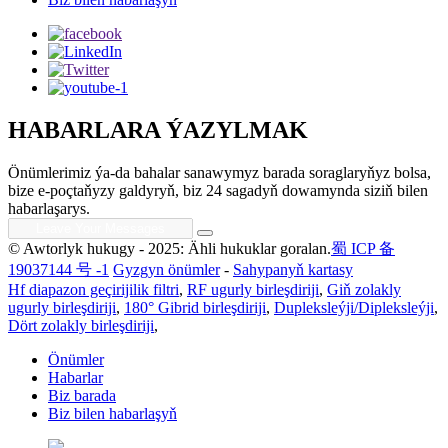
HABARLARA ÝAZYLMAK
Önümlerimiz ýa-da bahalar sanawymyz barada soraglaryňyz bolsa,
bize e-poçtaňyzy galdyryň, biz 24 sagadyň dowamynda siziň bilen
habarlaşarys.
© Awtorlyk hukugy - 2025: Ähli hukuklar goralan.
蜀 ICP 备
19037144 号 -1
Gyzgyn önümler
-
Sahypanyň kartasy
Hf diapazon geçirijilik filtri
,
RF ugurly birleşdiriji
,
Giň zolakly
ugurly birleşdiriji
,
180° Gibrid birleşdiriji
,
Dupleksleýji/Dipleksleýji
,
Dört zolakly birleşdiriji
,
Önümler
Habarlar
Biz barada
Biz bilen habarlaşyň