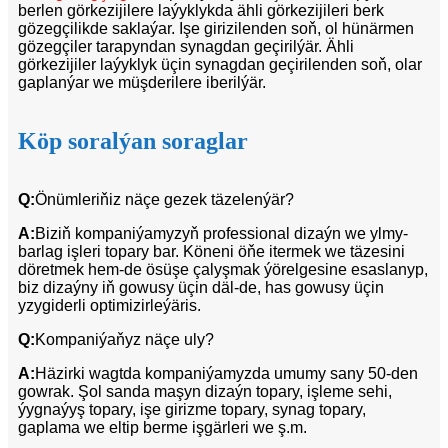
berlen görkezijilere laýyklykda ähli görkezijileri berk
gözegçilikde saklaýar. Işe girizilenden soň, ol hünärmen
gözegçiler tarapyndan synagdan geçirilýär. Ähli
görkezijiler laýyklyk üçin synagdan geçirilenden soň, olar
gaplanýar we müşderilere iberilýär.
Köp soralýan soraglar
Q:
Önümleriňiz näçe gezek täzelenýär?
A:
Biziň kompaniýamyzyň professional dizaýn we ylmy-
barlag işleri topary bar. Köneni öňe itermek we täzesini
döretmek hem-de ösüşe çalyşmak ýörelgesine esaslanyp,
biz dizaýny iň gowusy üçin däl-de, has gowusy üçin
yzygiderli optimizirleýäris.
Q:
Kompaniýaňyz näçe uly?
A:
Häzirki wagtda kompaniýamyzda umumy sany 50-den
gowrak. Şol sanda maşyn dizaýn topary, işleme sehi,
ýygnaýyş topary, işe girizme topary, synag topary,
gaplama we eltip berme işgärleri we ş.m.