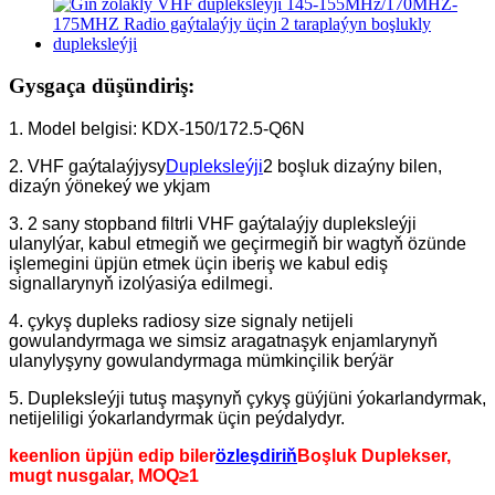
Gysgaça düşündiriş:
1. Model belgisi: KDX-150/172.5-Q6N
2. VHF gaýtalaýjysy
Dupleksleýji
2 boşluk dizaýny bilen,
dizaýn ýönekeý we ykjam
3. 2 sany stopband filtrli VHF gaýtalaýjy dupleksleýji
ulanylýar, kabul etmegiň we geçirmegiň bir wagtyň özünde
işlemegini üpjün etmek üçin iberiş we kabul ediş
signallarynyň izolýasiýa edilmegi.
4. çykyş dupleks radiosy size signaly netijeli
gowulandyrmaga we simsiz aragatnaşyk enjamlarynyň
ulanylyşyny gowulandyrmaga mümkinçilik berýär
5. Dupleksleýji tutuş maşynyň çykyş güýjüni ýokarlandyrmak,
netijeliligi ýokarlandyrmak üçin peýdalydyr.
keenlion üpjün edip biler
özleşdiriň
Boşluk Duplekser,
mugt nusgalar, MOQ≥1