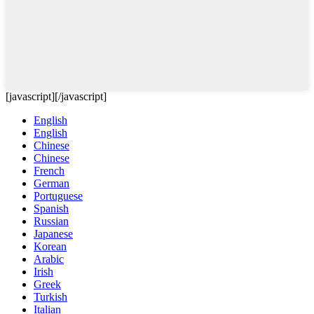
[javascript]
[/javascript]
English
English
Chinese
Chinese
French
German
Portuguese
Spanish
Russian
Japanese
Korean
Arabic
Irish
Greek
Turkish
Italian