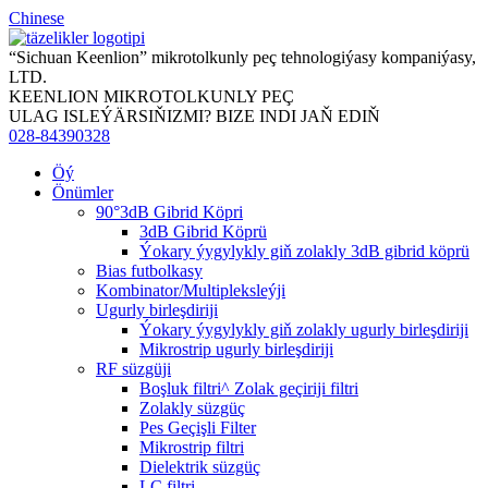
Chinese
“Sichuan Keenlion” mikrotolkunly peç tehnologiýasy kompaniýasy,
LTD.
KEENLION MIKROTOLKUNLY PEÇ
ULAG ISLEÝÄRSIŇIZMI? BIZE INDI JAŇ EDIŇ
028-84390328
Öý
Önümler
90°3dB Gibrid Köpri
3dB Gibrid Köprü
Ýokary ýygylykly giň zolakly 3dB gibrid köprü
Bias futbolkasy
Kombinator/Multipleksleýji
Ugurly birleşdiriji
Ýokary ýygylykly giň zolakly ugurly birleşdiriji
Mikrostrip ugurly birleşdiriji
RF süzgüji
Boşluk filtri^ Zolak geçiriji filtri
Zolakly süzgüç
Pes Geçişli Filter
Mikrostrip filtri
Dielektrik süzgüç
LC filtri