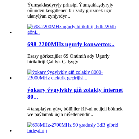
Ýumşaklaşdyryjy prinsipi Ýumşaklaşdyryjy
öňünden kesgitlenen bir zady girizmek üçin
ulanylýan zynjyrdyr...
698-2200MHz ugurly konwertor...
Esasy görkezijiler 6S Önümiň ady Ugurly
birikdiriji Çaltlyk Çalşygy ...
ýokary ýygylykly giň zolakly internet
80...
4 taraplaýyn güýç bölüjiler RF-ni netijeli bölmek
we paýlamak üçin niýetlenendir...