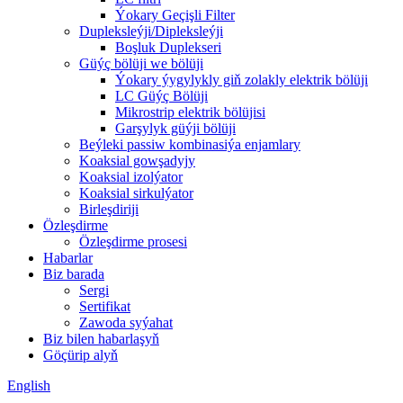
Ýokary Geçişli Filter
Dupleksleýji/Dipleksleýji
Boşluk Duplekseri
Güýç bölüji we bölüji
Ýokary ýygylykly giň zolakly elektrik bölüji
LC Güýç Bölüji
Mikrostrip elektrik bölüjisi
Garşylyk güýji bölüji
Beýleki passiw kombinasiýa enjamlary
Koaksial gowşadyjy
Koaksial izolýator
Koaksial sirkulýator
Birleşdiriji
Özleşdirme
Özleşdirme prosesi
Habarlar
Biz barada
Sergi
Sertifikat
Zawoda syýahat
Biz bilen habarlaşyň
Göçürip alyň
English