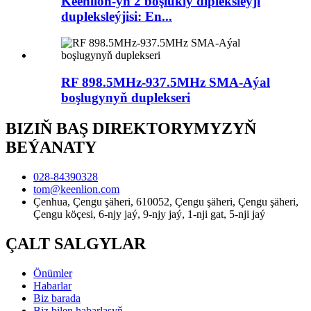
Keenlion-yň 2 boşlukly dipleksleýji
dupleksleýjisi: En...
RF 898.5MHz-937.5MHz SMA-Aýal
boşlugynyň duplekseri
BIZIŇ BAŞ DIREKTORYMYZYŇ
BEÝANATY
028-84390328
tom@keenlion.com
Çenhua, Çengu şäheri, 610052, Çengu şäheri, Çengu şäheri,
Çengu köçesi, 6-njy jaý, 9-njy jaý, 1-nji gat, 5-nji jaý
ÇALT SALGYLAR
Önümler
Habarlar
Biz barada
Biz bilen habarlaşyň