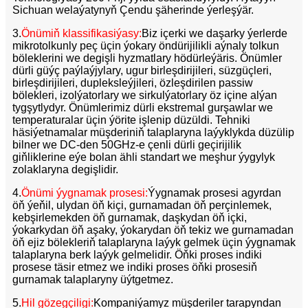
Sichuan welaýatynyň Çendu şäherinde ýerleşýär.
3.
Önümiň klassifikasiýasy:
Biz içerki we daşarky ýerlerde
mikrotolkunly peç üçin ýokary öndürijilikli aýnaly tolkun
böleklerini we degişli hyzmatlary hödürleýäris. Önümler
dürli güýç paýlaýjylary, ugur birleşdirijileri, süzgüçleri,
birleşdirijileri, dupleksleýjileri, özleşdirilen passiw
bölekleri, izolýatorlary we sirkulýatorlary öz içine alýan
tygşytlydyr. Önümlerimiz dürli ekstremal gurşawlar we
temperaturalar üçin ýörite işlenip düzüldi. Tehniki
häsiýetnamalar müşderiniň talaplaryna laýyklykda düzülip
bilner we DC-den 50GHz-e çenli dürli geçirijilik
giňliklerine eýe bolan ähli standart we meşhur ýygylyk
zolaklaryna degişlidir.
4.
Önümi ýygnamak prosesi:
Ýygnamak prosesi agyrdan
öň ýeňil, ulydan öň kiçi, gurnamadan öň perçinlemek,
kebşirlemekden öň gurnamak, daşkydan öň içki,
ýokarkydan öň aşaky, ýokarydan öň tekiz we gurnamadan
öň ejiz bölekleriň talaplaryna laýyk gelmek üçin ýygnamak
talaplaryna berk laýyk gelmelidir. Öňki proses indiki
prosese täsir etmez we indiki proses öňki prosesiň
gurnamak talaplaryny üýtgetmez.
5.
Hil gözegçiligi:
Kompaniýamyz müşderiler tarapyndan