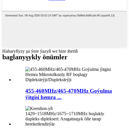
Habaryňyzy şu ýere ýazyň we bize iberiň
baglanyşykly önümler
455-460MHz/465-470MHz Goýulma
ýitgisi hemra ...