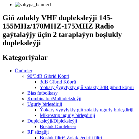
Giň zolakly VHF dupleksleýji 145-
155MHz/170MHZ-175MHZ Radio
gaýtalaýjy üçin 2 taraplaýyn boşlukly
dupleksleýji
Kategoriýalar
Önümler
90°3dB Gibrid Köpri
3dB Gibrid Köprü
Ýokary ýygylykly giň zolakly 3dB gibrid köprü
Bias futbolkasy
Kombinator/Multipleksleýji
Ugurly birleşdiriji
Ýokary ýygylykly giň zolakly ugurly birleşdiriji
Mikrostrip ugurly birleşdiriji
Dupleksleýji/Dipleksleýji
Boşluk Duplekseri
RF süzgüji
Boşluk filtri^ Zolak geçiriji filtri